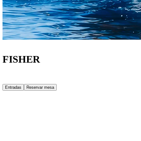
FISHER
Entradas
Reservar mesa
Acerca de
Todas las miradas en el horizonte. Algo grande se acerca a Ibiza. Es
FISHER, que regresa a [UNVRS] para el segundo año de su
residencia de los jueves, del 4 de junio al 10 de septiembre de 2026.
Tras una temporada debut que elevó el listón de las residencias
semanales en la isla, el artista australiano vuelve para consolidar su
legado en Ibiza con 15 noches de alto voltaje, marcadas por un