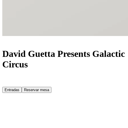
David Guetta Presents Galactic
Circus
Entradas
Reservar mesa
Acerca de
El DJ número uno del mundo, David Guetta, regresa a los viernes
de [UNVRS] del 5 de junio al 2 de octubre de 2026 (con una pausa
el 12 de junio). Tras el arrollador e inolvidable impacto de su
temporada debut, Guetta vuelve a situarse al frente como el
visionario maestro de ceremonias en el corazón de la utopía