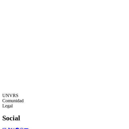
Social
Suscribirse
recibir newsletter
23:33:46
Zona Horaria: Europe/Ibiza
©[UNVRS] 2026
UNVRS
Comunidad
Legal
Social