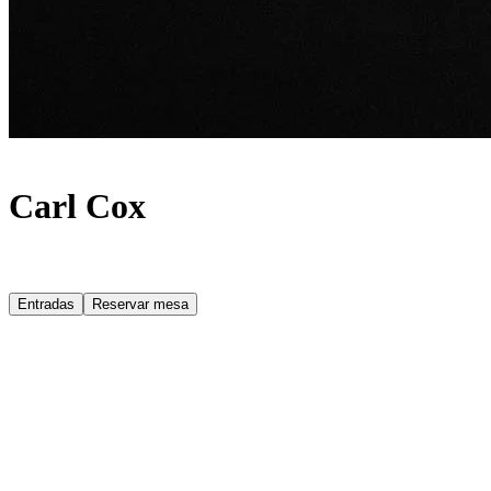
Carl Cox
Entradas
Reservar mesa
Acerca de
Carl Cox te invita a recorrer el house, el techno y mucho más cada
domingo por la noche en
UNVRS
, del 21 de junio al 4 de octubre
de 2026. El icono de la música electrónica dejó una huella
imborrable al regresar a la isla el pasado verano, retomando su
histórico vínculo con Ibiza tras años de ausencia. En una sola
temporada, su residencia dominical se ha consolidado como una de
las citas imprescindibles del calendario ibicenco.