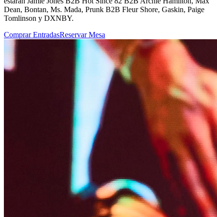
estarán Jamie Jones B2B Hot Since 82 B2B Archie Hamilton, Max
Dean, Bontan, Ms. Mada, Prunk B2B Fleur Shore, Gaskin, Paige
Tomlinson y DXNBY.
Comprar Entradas
Reservar Mesa