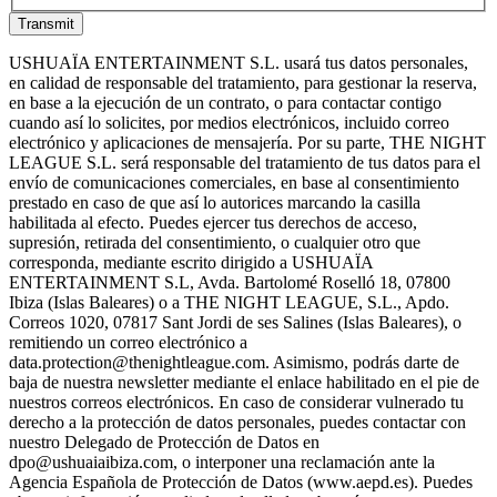
Transmit
USHUAÏA ENTERTAINMENT S.L. usará tus datos personales,
en calidad de responsable del tratamiento, para gestionar la reserva,
en base a la ejecución de un contrato, o para contactar contigo
cuando así lo solicites, por medios electrónicos, incluido correo
electrónico y aplicaciones de mensajería. Por su parte, THE NIGHT
LEAGUE S.L. será responsable del tratamiento de tus datos para el
envío de comunicaciones comerciales, en base al consentimiento
prestado en caso de que así lo autorices marcando la casilla
habilitada al efecto. Puedes ejercer tus derechos de acceso,
supresión, retirada del consentimiento, o cualquier otro que
corresponda, mediante escrito dirigido a USHUAÏA
ENTERTAINMENT S.L, Avda. Bartolomé Roselló 18, 07800
Ibiza (Islas Baleares) o a THE NIGHT LEAGUE, S.L., Apdo.
Correos 1020, 07817 Sant Jordi de ses Salines (Islas Baleares), o
remitiendo un correo electrónico a
data.protection@thenightleague.com. Asimismo, podrás darte de
baja de nuestra newsletter mediante el enlace habilitado en el pie de
nuestros correos electrónicos. En caso de considerar vulnerado tu
derecho a la protección de datos personales, puedes contactar con
nuestro Delegado de Protección de Datos en
dpo@ushuaiaibiza.com, o interponer una reclamación ante la
Agencia Española de Protección de Datos (www.aepd.es). Puedes