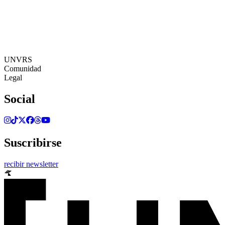
08:39:02
Zona Horaria: Europe/Ibiza
©[UNVRS] 2026
UNVRS
Comunidad
Legal
Social
Suscribirse
recibir newsletter